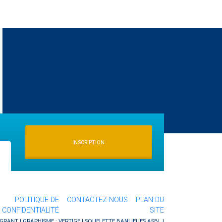
INSCRIPTION
POLITIQUE DE
CONTACTEZ-NOUS
PLAN DU
CONFIDENTIALITÉ
SITE
GRANT | GRAPHISME :
VERTIGE
| SQUELETTE
BANLIEUES ASBL
|