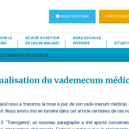
NOUS SOUTENIR
NOUS CONT
OUR LE
SÉJOUR OU RETOUR
AIDES SOCIALES
OINS
EN CAS DE MALADIE
DIVERSES
SITUATI
on du vademecum médical
tualisation du vademecum médic
edasil nous a transmis la mise à jour de son vade-mecum médical.
il. Nous avons mis en lumière dans cet article certaines de ces 
.3. ’Transgenre’, un nouveau paragraphe a été ajouté concernan