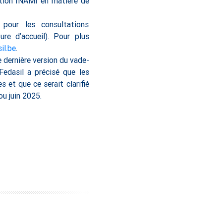
tation INAMI en matière de
t pour les consultations
re d’accueil). Pour plus
l.be
.
 dernière version du vade-
Fedasil a précisé que les
s et que ce serait clarifié
u juin 2025.