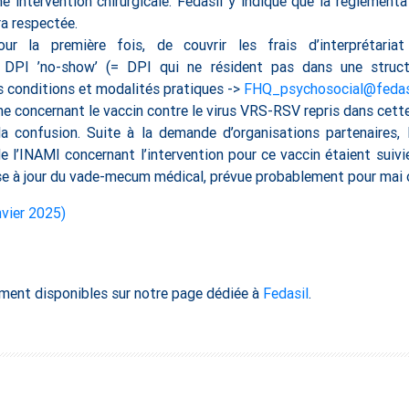
e intervention chirurgicale. Fedasil y indique que la réglemen
ra respectée.
ur la première fois, de couvrir les frais d’interprétaria
DPI ’no-show’ (= DPI qui ne résident pas dans une structu
s conditions et modalités pratiques ->
FHQ_psychosocial@fedasi
e concernant le vaccin contre le virus VRS-RSV repris dans cette
 confusion. Suite à la demande d’organisations partenaires, 
e l’INAMI concernant l’intervention pour ce vaccin étaient suivie
se à jour du vade-mecum médical, prévue probablement pour mai o
vier 2025)
ent disponibles sur notre page dédiée à
Fedasil
.