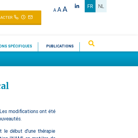
FR
NL
A
A
A
ACTER
ONS SPÉCIFIQUES
PUBLICATIONS
al
 Les modifications ont été
nouveautés.
t le début d’une thérapie