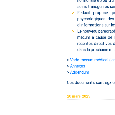
hormonale et/ou d’un
soins transgenres se
Fedasil propose, po
psychologiques des 
d’informations sur le
Le nouveau paragraph
mecum a causé de la
récentes directives d
dans la prochaine mi
>
Vade-mecum médical (jan
>
Annexes
>
Addendum
Ces documents sont égalem
20 mars 2025