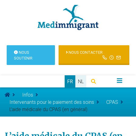
NOUS
NOUS CONTACTER
SOUTENIR
FR
NL
Infos
Intervenants pour le paiement des soins
CPAS
L’aide médicale du CPAS (en général)