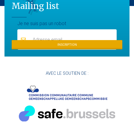
Mailing list
Mailing list
Je ne suis pas un robot
INSCRIPTION
AVEC LE SOUTIEN DE :