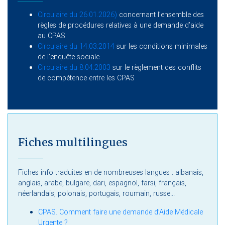
Circulaire du 26.01.2026)
concernant l’ensemble des
règles de procédures relatives à une demande d’aide
au CPAS
Circulaire du 14.03.2014
sur les conditions minimales
de l’enquête sociale
Circulaire du 8.04.2003
sur le règlement des conflits
de compétence entre les CPAS
Fiches multilingues
Fiches info traduites en de nombreuses langues : albanais,
anglais, arabe, bulgare, dari, espagnol, farsi, français,
néerlandais, polonais, portugais, roumain, russe...
CPAS. Comment faire une demande d’Aide Médicale
Urgente ?