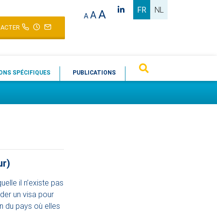
FR
NL
A
A
A
ACTER
ONS SPÉCIFIQUES
PUBLICATIONS
ur)
elle il n’existe pas
der un visa pour
 du pays où elles