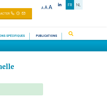
FR
NL
A
A
A
ACTER
ONS SPÉCIFIQUES
PUBLICATIONS
nelle