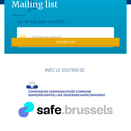
Mailing list
Mailing list
Je ne suis pas un robot
INSCRIPTION
AVEC LE SOUTIEN DE :