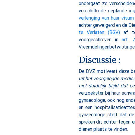
ondergaat ze verscheiden
verschillende geplande in
verlenging van haar visum
echter geweigerd en de Di
te Verlaten (BGV)
af te
voorgeschreven in
art. 
Vreemdelingenbetwistingen 
Discussie :
De DVZ motiveert deze besl
uit het voorgelegde medisc
niet duidelijk blijkt dat
verzoekster bij haar aanv
gynaecologe, ook nog and
en een hospitalisatieatte
gynaecologe stelt dat de
spreken dit echter tegen e
dienen plaats te vinden.