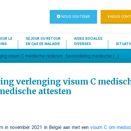
NOUS SOUTENIR
NOUS CONT
OUR LE
SÉJOUR OU RETOUR
AIDES SOCIALES
OINS
EN CAS DE MALADIE
DIVERSES
SITUATI
ging visum C medische redenen : beoordeling medische (…)
ing verlenging visum C medisch
medische attesten
m in november 2021 in België aan met een
visum C om medisc