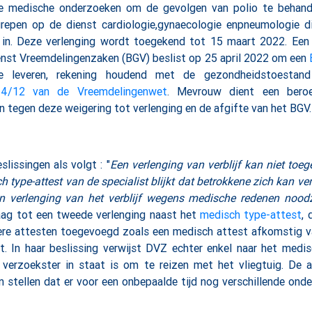
e medische onderzoeken om de gevolgen van polio te behande
grepen op de dienst cardiologie,gynaecologie enpneumologie 
in. Deze verlenging wordt toegekend tot 15 maart 2022. Een
enst Vreemdelingenzaken (BGV) beslist op 25 april 2022 om een
 leveren, rekening houdend met de gezondheidstoestand
74/12 van de Vreemdelingenwet
. Mevrouw dient een bero
tegen deze weigering tot verlenging en de afgifte van het BGV.
issingen als volgt : "
Een verlenging van verblijf kan niet to
h type-attest van de specialist blijkt dat betrokkene zich kan ve
 een verlenging van het verblijf wegens medische redenen noodza
raag tot een tweede verlenging naast het
medisch type-attest
, 
ere attesten toegevoegd zoals een medisch attest afkomstig v
st. In haar beslissing verwijst DVZ echter enkel naar het medi
 verzoekster in staat is om te reizen met het vliegtuig. De 
n stellen dat er voor een onbepaalde tijd nog verschillende on