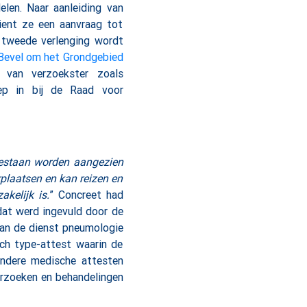
len. Naar aanleiding van
dient ze een aanvraag tot
 tweede verlenging wordt
Bevel om het Grondgebied
 van verzoekster zoals
ep in bij de Raad voor
egestaan worden aangezien
rplaatsen en kan reizen en
kelijk is.
” Concreet had
dat werd ingevuld door de
an de dienst pneumologie
sch type-attest waarin de
andere medische attesten
derzoeken en behandelingen