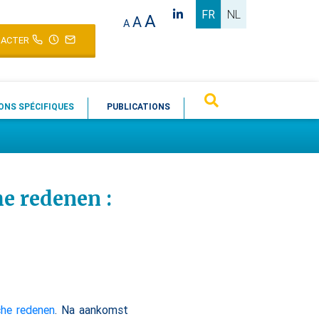
FR
NL
A
A
A
ACTER
ONS SPÉCIFIQUES
PUBLICATIONS
e redenen :
he redenen
. Na aankomst