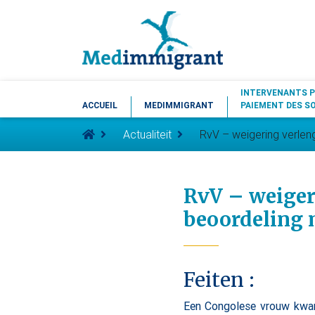
INTERVENANTS P
ACCUEIL
MEDIMMIGRANT
PAIEMENT DES S
Actualiteit
RvV – weigering verlen
RvV – weiger
beoordeling 
Feiten :
Een Congolese vrouw kwa