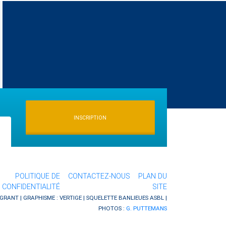
INSCRIPTION
POLITIQUE DE
CONTACTEZ-NOUS
PLAN DU
CONFIDENTIALITÉ
SITE
GRANT | GRAPHISME :
VERTIGE
| SQUELETTE
BANLIEUES ASBL
|
PHOTOS :
G. PUTTEMANS