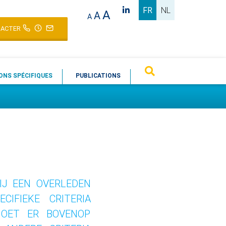
FR
NL
A
A
A
ACTER
ONS SPÉCIFIQUES
PUBLICATIONS
IJ EEN OVERLEDEN
IFIEKE CRITERIA
MOET ER BOVENOP