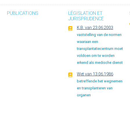
PUBLICATIONS
LÉGISLATION ET
JURISPRUDENCE
K.B. van 23.06.2003
vaststelling van de normen
waaraan een
transplantatiecentrum moet
voldoen om te worden
erkend als medische dienst
Wet van 13.06.1986
betreffende het wegnemen
en transplanteren van
organen