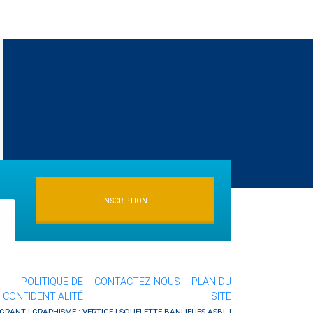
INSCRIPTION
POLITIQUE DE
CONTACTEZ-NOUS
PLAN DU
CONFIDENTIALITÉ
SITE
GRANT | GRAPHISME :
VERTIGE
| SQUELETTE
BANLIEUES ASBL
|