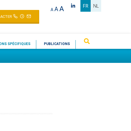
FR
NL
A
A
A
ACTER
ONS SPÉCIFIQUES
PUBLICATIONS