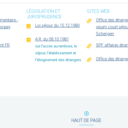
LÉGISLATION ET
SITES WEB
JURISPRUDENCE
mentaire -
Office des étrange
Loi séjour du 15.12.1980
 vraag
visum court séjo
Schengen
A.R. du 08.10.1981
nt FR
SPF affaires étra
sur l'accès au territoire, le
séjour, l'établissement et
Office des étrang
l'éloignement des étrangers
HAUT DE PAGE