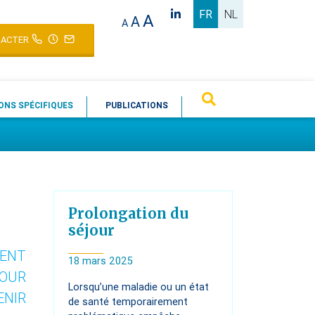
FR
NL
A
A
A
ACTER
ONS SPÉCIFIQUES
PUBLICATIONS
Prolongation du
séjour
MENT
18 mars 2025
POUR
Lorsqu’une maladie ou un état
ENIR
de santé temporairement