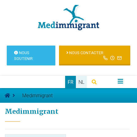
NOUS
NOUS CONTACTER
SOUTENIR
FR
NL
Medimmigrant
Medimmigrant