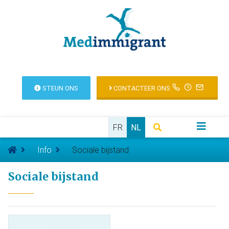
STEUN ONS
CONTACTEER ONS
FR
NL
Info
Sociale bijstand
Sociale bijstand