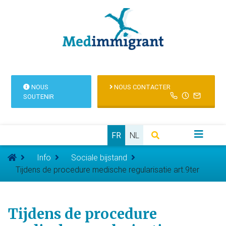
NOUS
NOUS CONTACTER
SOUTENIR
FR
NL
Info
Sociale bijstand
Tijdens de procedure medische regularisatie art.9ter
Tijdens de procedure