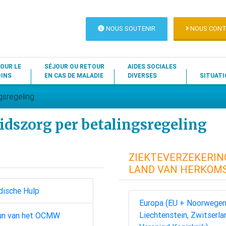
NOUS SOUTENIR
NOUS CONT
OUR LE
SÉJOUR OU RETOUR
AIDES SOCIALES
OINS
EN CAS DE MALADIE
DIVERSES
SITUATI
gsregeling
dszorg per betalingsregeling
ZIEKTEVERZEKERIN
LAND VAN HERKOM
dische Hulp
Europa (EU + Noorwegen,
Liechtenstein, Zwitserla
un van het OCMW