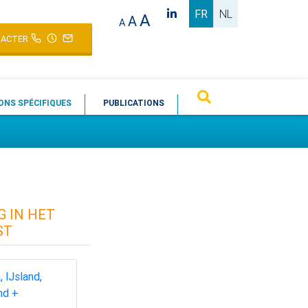
FR
NL
A
A
A
ACTER
ONS SPÉCIFIQUES
PUBLICATIONS
G IN HET
ST
 IJsland,
nd +