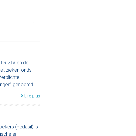
et RIZIV en de
het ziekenfonds
erplichte
ringen” genoemd.
Lire plus
ekers (Fedasil) is
ische en