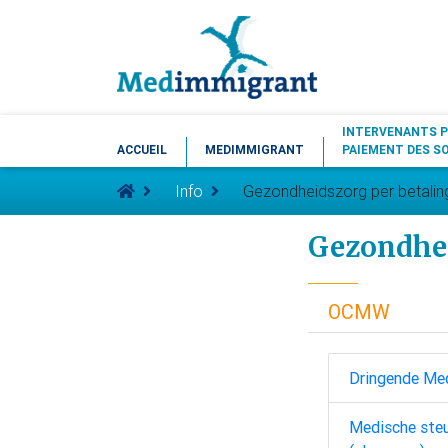
INTERVENANTS P
ACCUEIL
MEDIMMIGRANT
PAIEMENT DES S
Info
Gezondheidszorg per betalin
Gezondhei
OCMW
Dringende Me
Medische ste