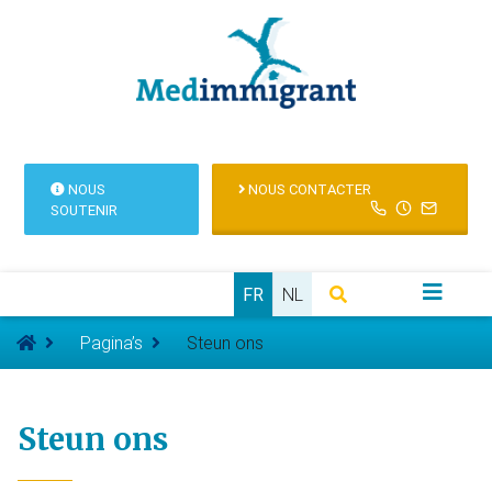
NOUS
NOUS CONTACTER
SOUTENIR
FR
NL
Pagina’s
Steun ons
Steun ons