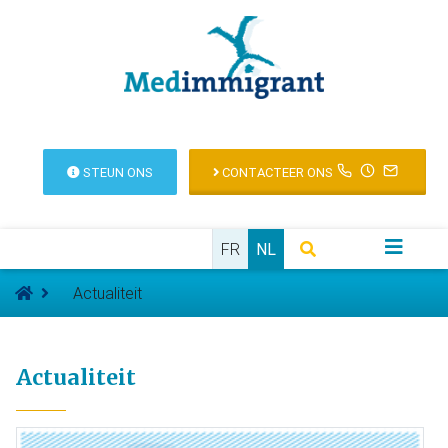
STEUN ONS
CONTACTEER ONS
FR
NL
Actualiteit
Actualiteit