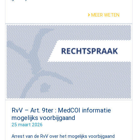
MEER WETEN
RvV – Art. 9ter : MedCOI informatie
mogelijks voorbijgaand
25 maart 2026
Arrest van de RvV over het mogelijks voorbijgaand