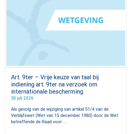
Art. 9ter – Vrije keuze van taal bij
indiening art. 9ter na verzoek om
internationale bescherming
30 juli 2026
Als gevolg van de wijziging van artikel 51/4 van de
Verblijfswet (Wet van 15 december 1980) door de Wet
betreffende de Raad voor ...