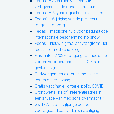
Fedasil – Overlijden van een VIB
verblijvende in de opvangstructuur
Fedasil – Psychologische consultaties
Fedasil – Wijziging van de procedure
toegang tot zorg
Fedasil : medische hulp voor begunstigde
internationale bescherming ‘no-show’
Fedasil : nieuw digitaal aanvraagformulier
requisitoir medische zorgen
Flash info 17/03 - Toegang tot medische
zorgen voor personen die uit Oekraïne
gevlucht zijn
Gedwongen terugkeer en medische
testen onder dwang
Gratis vaccinatie : difterie, polio, COVID...
Grondwettelijk Hof : referentieadres in
een situatie van medische overmacht ?
GwH - Art.9ter : vijfjarige periode
voorafgaand aan verblijfsmachtiging