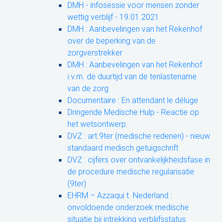
DMH - infosessie voor mensen zonder
wettig verblijf - 19.01.2021
DMH : Aanbevelingen van het Rekenhof
over de beperking van de
zorgverstrekker
DMH : Aanbevelingen van het Rekenhof
i.v.m. de duurtijd van de tenlastename
van de zorg
Documentaire : En attendant le déluge
Dringende Medische Hulp - Reactie op
het wetsontwerp.
DVZ : art.9ter (medische redenen) - nieuw
standaard medisch getuigschrift
DVZ : cijfers over ontvankelijkheidsfase in
de procedure medische regularisatie
(9ter)
EHRM – Azzaqui t. Nederland :
onvoldoende onderzoek medische
situatie bij intrekking verblijfsstatus