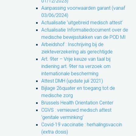
01/12/2023)
Aanpassing voorwaarden garant (vanaf
03/06/2024)
Actualisatie ’uitgebreid medisch attest’
Actualisatie Informatiedocument over de
medische bewijsstukken van de POD MI
Arbeidshof : Inschrijving bij de
ziekteverzekering als gerechtigde
Art. 9ter – Vrije keuze van taal bij
indiening art. 9ter na verzoek om
internationale bescherming
Attest DMH (update juli 2021)
Bijlage 26quater en toegang tot de
medische zorg
Brussels Health Orientation Center
CGVS : vernieuwd medisch attest
’genitale verminking’
Covid-19 vaccinatie : herhalingsvaccin
(extra dosis)