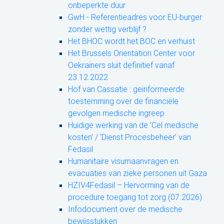
onbeperkte duur
GwH - Referentieadres voor EU-burger
zonder wettig verblijf ?
Het BHOC wordt het BOC en verhuist
Het Brussels Orientation Center voor
Oekraïners sluit definitief vanaf
23.12.2022
Hof van Cassatie : geïnformeerde
toestemming over de financiële
gevolgen medische ingreep
Huidige werking van de ’Cel medische
kosten’ / ’Dienst Procesbeheer’ van
Fedasil
Humanitaire visumaanvragen en
evacuaties van zieke personen uit Gaza
HZIV4Fedasil – Hervorming van de
procedure toegang tot zorg (07.2026)
Infodocument over de medische
bewijsstukken