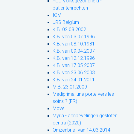
FOD Volksgezondheid -
patiëntenrechten
IOM
JRS Belgium
K.B. 02.08.2002
K.B. van 03.07.1996
K.B. van 08.10.1981
K.B. van 09.04.2007
K.B. van 12.12.1996
K.B. van 17.05.2007
K.B. van 23.06.2003
K.B. van 24.01.2011
M.B. 23.01.2009
Mediprima, une porte vers les
soins ? (FR)
Move
Myria - aanbevelingen gesloten
centra (2020)
Omzenbrief van 14.03.2014